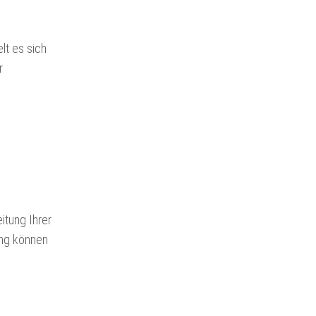
lt es sich
r
itung Ihrer
ung können