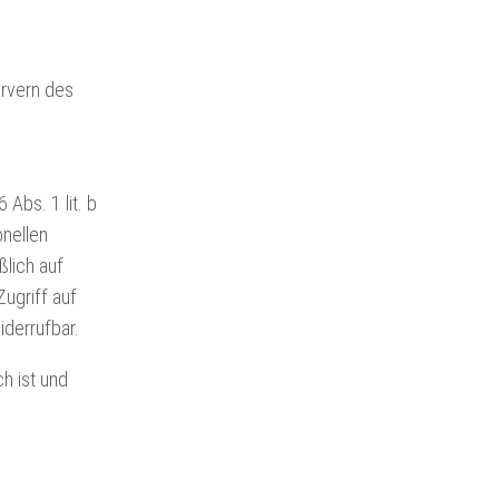
ervern des
Abs. 1 lit. b
onellen
ßlich auf
ugriff auf
iderrufbar.
ch ist und