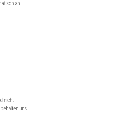
matisch an
d nicht
 behalten uns