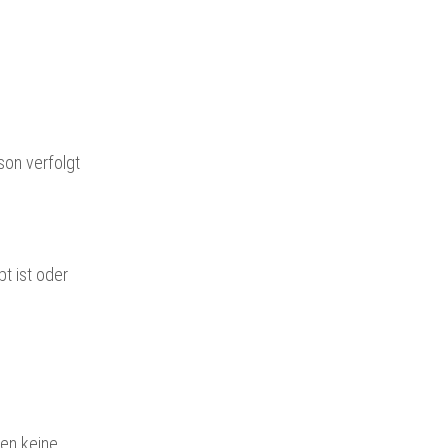
son verfolgt
t ist oder
ten keine