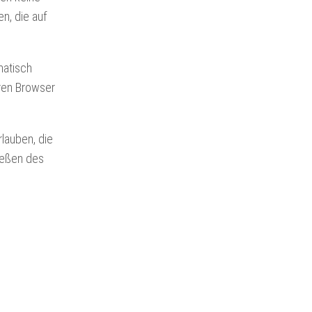
n, die auf
matisch
hren Browser
rlauben, die
ießen des